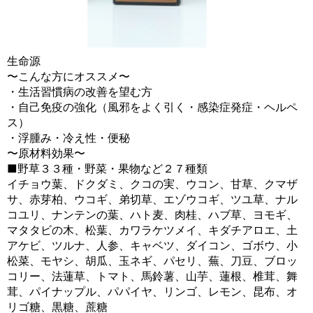
生命源
〜こんな方にオススメ〜
・生活習慣病の改善を望む方
・自己免疫の強化（風邪をよく引く・感染症発症・ヘルペ
ス）
・浮腫み・冷え性・便秘
〜原材料効果〜
■野草３３種・野菜・果物など２７種類
イチョウ葉、ドクダミ、クコの実、ウコン、甘草、クマザ
サ、赤芽柏、ウコギ、弟切草、エゾウコギ、ツユ草、ナル
コユリ、ナンテンの葉、ハト麦、肉桂、ハブ草、ヨモギ、
マタタビの木、松葉、カワラケツメイ、キダチアロエ、土
アケビ、ツルナ、人参、キャベツ、ダイコン、ゴボウ、小
松菜、モヤシ、胡瓜、玉ネギ、パセリ、蕪、刀豆、ブロッ
コリー、法蓮草、トマト、馬鈴薯、山芋、蓮根、椎茸、舞
茸、パイナップル、パパイヤ、リンゴ、レモン、昆布、オ
リゴ糖、黒糖、蔗糖