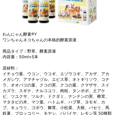
わんにゃん酵素®Y
ワンちゃんネコちゃんの本格的酵素原液
商品タイプ：野草、酵素原液
内容量：50ml×5本
原材料：
イチョウ葉、ウコン、ウコギ、エゾウコギ、アカザ、アカ
メガシワ、アマチャヅル、エビス草、オトギリソウ、コナ
ラ、オオバコの葉、クコの実、クコの葉、クマザサ、スイ
カズラ、スギナ、ナルコユリ、肉桂、タンポポ、土アケ
ビ、ツユクサ、ツルナ、ドクダミ、ナンテンの実、椎茸、
マタタビの木、マツ葉、ハトムギ、ハブ草、ヨモギ、カ
ブ、キュウリ、ゴボウ、舞茸、小松菜、大根、パセリ、馬
鈴薯、ブロッコリー、モヤシ、パパイヤ、レモン等 50種類