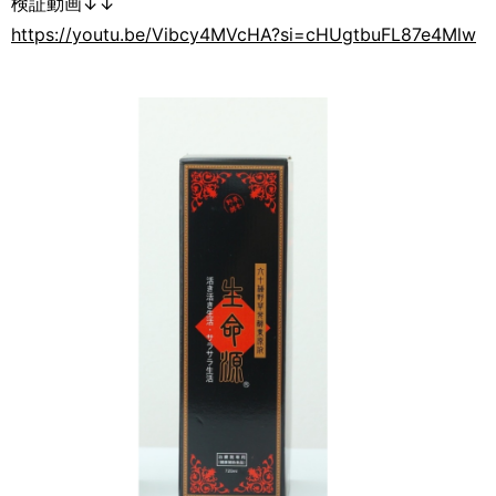
検証動画↓↓
https://youtu.be/Vibcy4MVcHA?si=cHUgtbuFL87e4Mlw