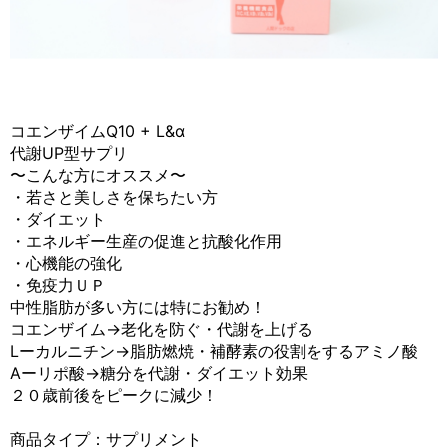
コエンザイムQ10 + L&α
代謝UP型サプリ
〜こんな方にオススメ〜
・若さと美しさを保ちたい方
・ダイエット
・エネルギー生産の促進と抗酸化作用
・心機能の強化
・免疫力ＵＰ
中性脂肪が多い方には特にお勧め！
コエンザイム→老化を防ぐ・代謝を上げる
Lーカルニチン→脂肪燃焼・補酵素の役割をするアミノ酸
Aーリポ酸→糖分を代謝・ダイエット効果
２０歳前後をピークに減少！
商品タイプ：サプリメント